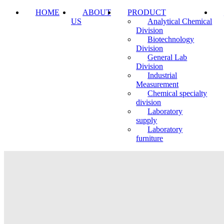
HOME
ABOUT
PRODUCT
US
Analytical Chemical
Division
Biotechnology
Division
General Lab
Division
Industrial
Measurement
Chemical specialty
division
Laboratory
supply
Laboratory
furniture