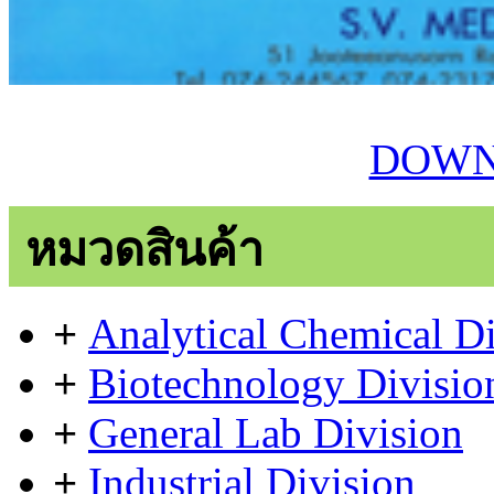
DOWN
หมวดสินค้า
+
Analytical Chemical Di
+
Biotechnology Divisio
+
General Lab Division
+
Industrial Division