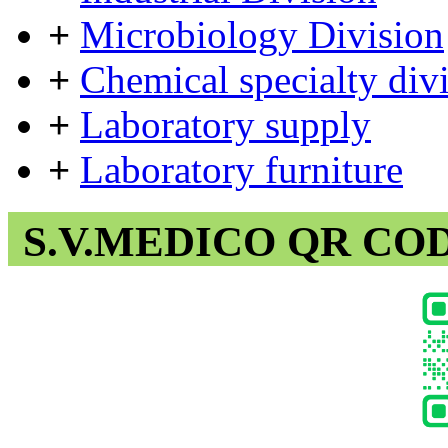
+
Microbiology Division
+
Chemical specialty div
+
Laboratory supply
+
Laboratory furniture
S.V.MEDICO QR CO