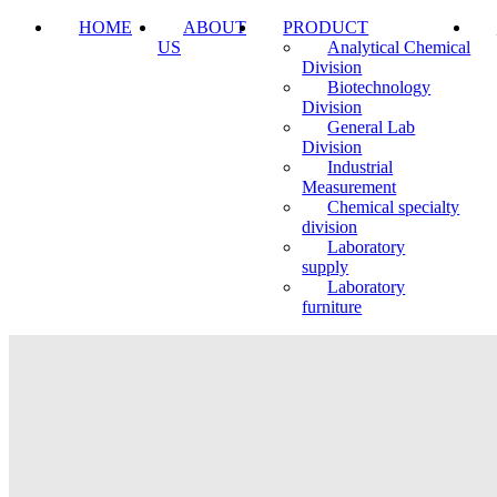
HOME
ABOUT
PRODUCT
US
Analytical Chemical
Division
Biotechnology
Division
General Lab
Division
Industrial
Measurement
Chemical specialty
division
Laboratory
supply
Laboratory
furniture