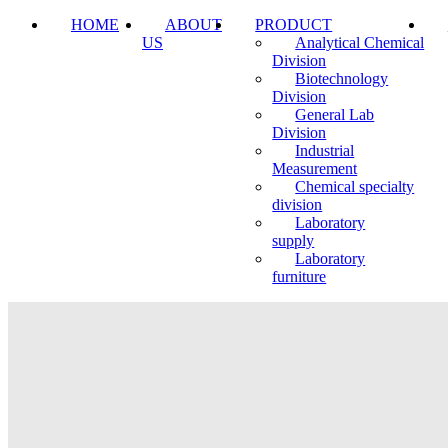
HOME
ABOUT
PRODUCT
US
Analytical Chemical
Division
Biotechnology
Division
General Lab
Division
Industrial
Measurement
Chemical specialty
division
Laboratory
supply
Laboratory
furniture