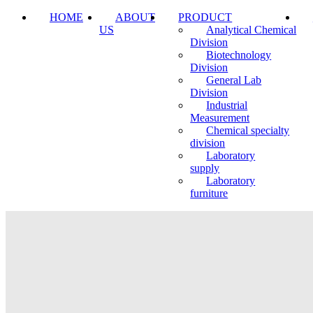
HOME
ABOUT
PRODUCT
US
Analytical Chemical
Division
Biotechnology
Division
General Lab
Division
Industrial
Measurement
Chemical specialty
division
Laboratory
supply
Laboratory
furniture