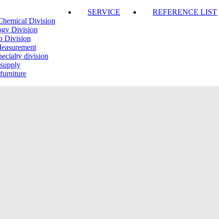
SERVICE
REFERENCE LIST
Chemical Division
ogy Division
b Division
Measurement
ecialty division
 supply
furniture